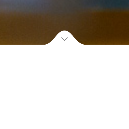
C
ontactez
NOUS
✻