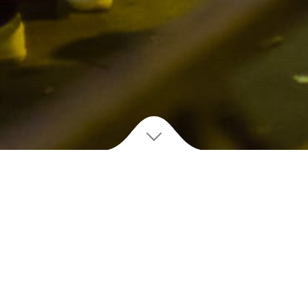
R
éservez
 MOMENT PRIV